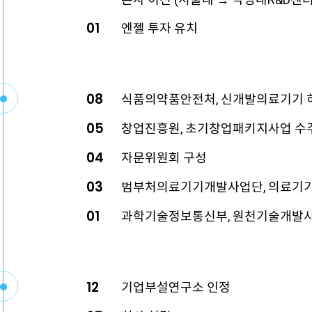
01
엔젤 투자 유치
08
식품의약품안전처, 신개발의료기기 
05
창업진흥원, 초기창업패키지사업 수
04
자문위원회 구성
03
범부처의료기기개발사업단, 의료기
01
과학기술정보통신부, 원천기술개발사
12
기업부설연구소 인정