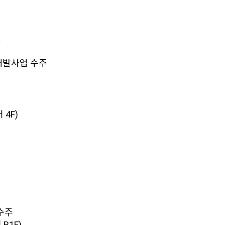
증
개발사업 수주
4F)
수주
B1F)